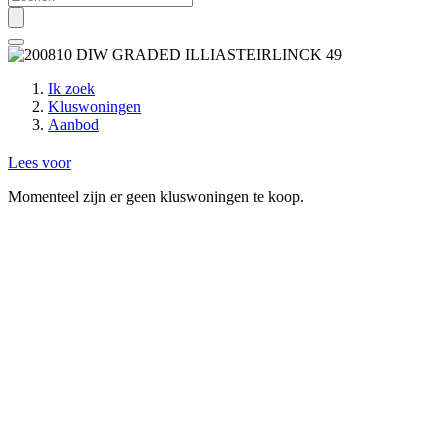
Ik zoek
Kluswoningen
Aanbod
Lees voor
Momen­teel zijn er geen klus­wo­nin­gen te koop.